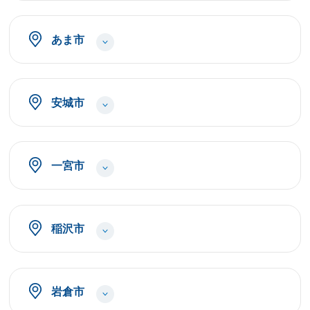
あま市
安城市
一宮市
稲沢市
岩倉市