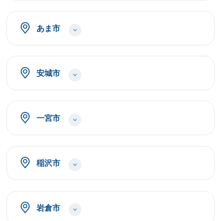
あま市
安城市
一宮市
稲沢市
岩倉市