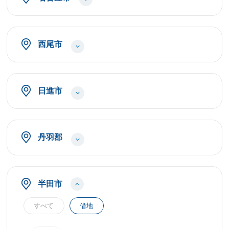
西尾市
日進市
丹羽郡
半田市
すべて
借地