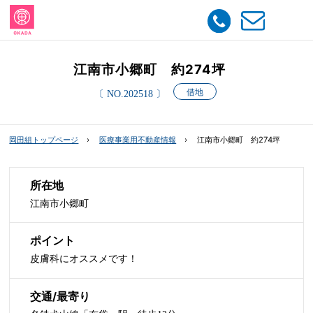
江南市小郷町 約274坪
借地
〔 NO.202518 〕
岡田組トップページ
医療事業用不動産情報
江南市小郷町 約274坪
所在地
江南市小郷町
ポイント
皮膚科にオススメです！
交通/最寄り