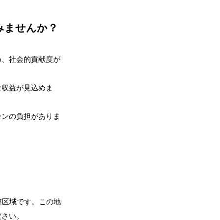
、
みませんか？
め、社会的貢献度が
な収益が見込めま
ーンの負担がありま
。
整区域です。この地
ださい。