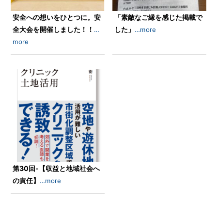
安全への想いをひとつに。安
「素敵なご縁を感じた掲載で
全大会を開催しました！！
した」
…
…more
more
第30回-【収益と地域社会へ
の責任】
…more