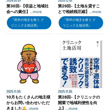
2026.01.07
2025.12.01
第30回-【収益と地域社
第29回-【土地を貸すこ
会への責任】
とで相続税圧縮】
…more
…more
『郊外の地主を救う ク
『郊外の地主を救う ク
リニック土地活用』
リニック土地活用』
2025.11.05
2025.11.05
10月もたくさんの地主様
第28回-【クリニックの
からお問い合わせいただ
開業で地域利便性を向
きました
上】
…more
…more