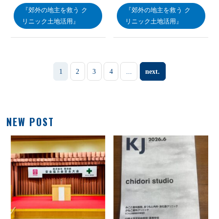
『郊外の地主を救う ク
『郊外の地主を救う ク
リニック土地活用』
リニック土地活用』
1
2
3
4
...
next.
NEW POST