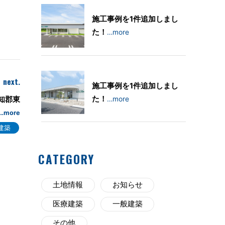
施工事例を1件追加しまし
た！
…more
next.
施工事例を1件追加しまし
た！
…more
知郡東
…more
建築
CATEGORY
土地情報
お知らせ
医療建築
一般建築
その他