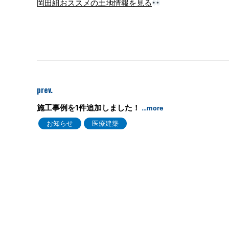
岡田組おススメの土地情報を見る
prev.
施工事例を1件追加しました！
…more
お知らせ
医療建築