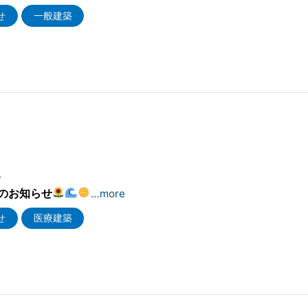
せ
一般建築
4
のお知らせ
…more
せ
医療建築