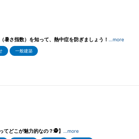
8
値（暑さ指数）を知って、熱中症を防ぎましょう！
…more
せ
一般建築
8
ってどこが魅力的なの？🕵】
…more