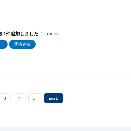
を1件追加しました！
…more
せ
医療建築
3
4
...
next.