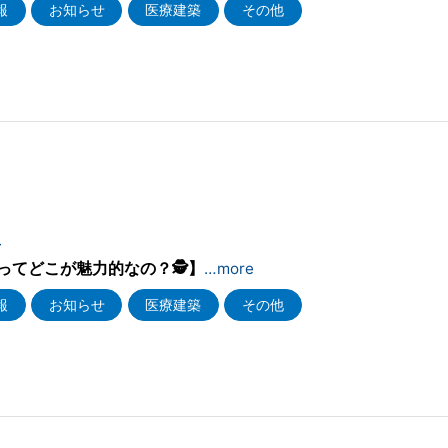
報
お知らせ
医療建築
その他
4
ってどこが魅力的なの？🕵】
…more
報
お知らせ
医療建築
その他