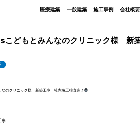
医療建築
一般建築
施工事例
会社概
Dsこどもとみんなのクリニック様 新
築
みんなのクリニック様 新築工事 社内竣工検査完了
工事