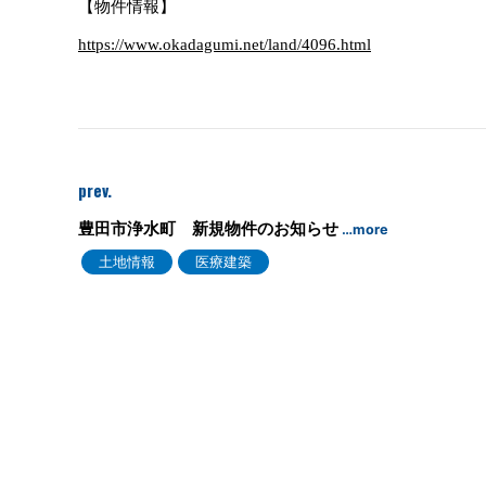
【物件情報】
https://www.okadagumi.net/land/4096.html
prev.
豊田市浄水町 新規物件のお知らせ
…more
土地情報
医療建築