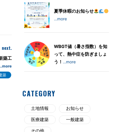
夏季休暇のお知らせ
…more
WBGT値（暑さ指数）を知
next.
って、熱中症を防ぎましょ
O 新築工
う！
…more
…more
建築
CATEGORY
土地情報
お知らせ
医療建築
一般建築
その他