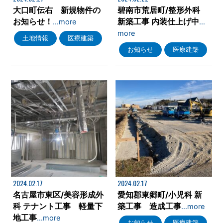
大口町伝右 新規物件の
碧南市荒居町/整形外科
お知らせ！
新築工事 内装仕上げ中
…more
…
more
土地情報
医療建築
お知らせ
医療建築
2024.02.17
2024.02.17
名古屋市東区/美容形成外
愛知郡東郷町/小児科 新
科 テナント工事 軽量下
築工事 造成工事
…more
地工事
…more
お知らせ
医療建築