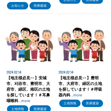
お知らせ
医療建築
2024.02.14
2024.02.14
【地主様必見
】安城
【地主様必見
】豊明
市、刈谷市、豊明市、大
市、大府市、緑区の土地
府市、緑区、南区の土地
を探しています！＃呼吸
を探しています！＃耳鼻
器内科
…more
咽喉科
…more
土地情報
医療建築
土地情報
医療建築