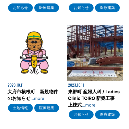
お知らせ
医療建築
お知らせ
医療建築
2023.10.11
2023.10.11
大府市横根町 新規物件
東郷町 産婦人科 / Ladies
のお知らせ
Clinic TOIRO 新築工事
…more
上棟式
…more
土地情報
医療建築
お知らせ
医療建築