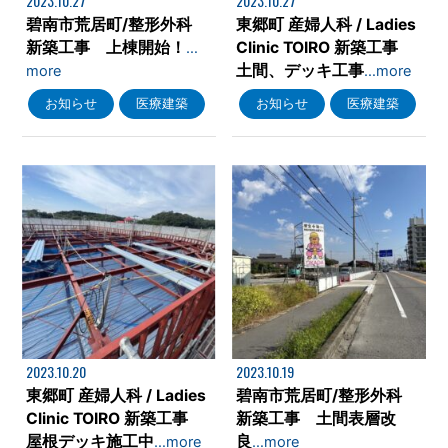
2023.10.27
2023.10.27
碧南市荒居町/整形外科
東郷町 産婦人科 / Ladies
新築工事 上棟開始！
Clinic TOIRO 新築工事
…
土間、デッキ工事
more
…more
お知らせ
医療建築
お知らせ
医療建築
2023.10.20
2023.10.19
東郷町 産婦人科 / Ladies
碧南市荒居町/整形外科
Clinic TOIRO 新築工事
新築工事 土間表層改
屋根デッキ施工中
良
…more
…more