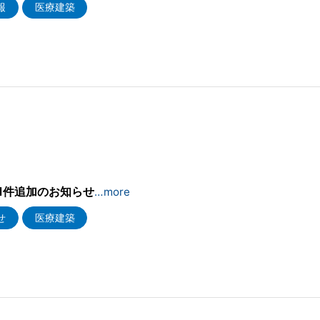
報
医療建築
4
1件追加のお知らせ
…more
せ
医療建築