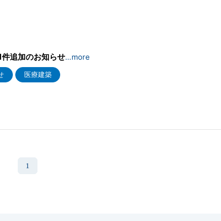
4
1件追加のお知らせ
…more
せ
医療建築
1