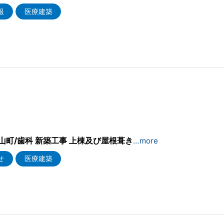
報
医療建築
2
山町/歯科 新築工事 上棟及び屋根葺き
…more
せ
医療建築