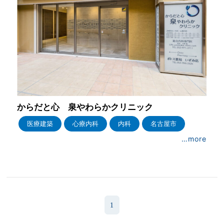
からだと心 泉やわらかクリニック
医療建築
心療内科
内科
名古屋市
…more
1