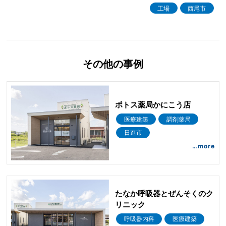
工場
西尾市
その他の事例
ポトス薬局かにこう店
医療建築
調剤薬局
日進市
…more
たなか呼吸器とぜんそくのク
リニック
呼吸器内科
医療建築