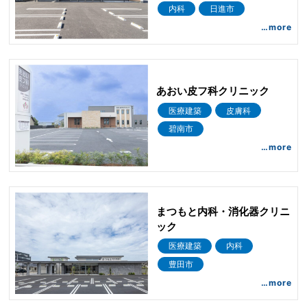
内科
日進市
…more
あおい皮フ科クリニック
医療建築
皮膚科
碧南市
…more
まつもと内科・消化器クリニ
ック
医療建築
内科
豊田市
…more