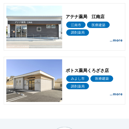
アテナ薬局 江南店
江南市
医療建築
調剤薬局
…more
ポトス薬局くろざさ店
みよし市
医療建築
調剤薬局
…more