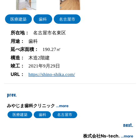
医療建築
歯科
名古屋市
所在地：
名古屋市名東区
用途：
歯科
延べ床面積：
190.27㎡
構造：
木造2階建
竣工：
2021年9月29日
URL：
https://shino-shika.com/
prev.
みやじま歯科クリニック
…more
医療建築
歯科
名古屋市
next.
株式会社Ns-tech.
…more