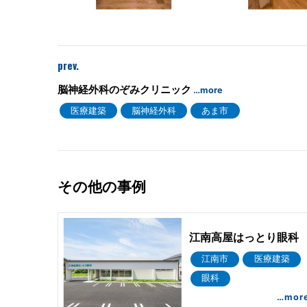
prev.
脳神経外科のぞみクリニック
…more
医療建築
脳神経外科
あま市
その他の事例
江南高屋はっとり眼科
江南市
医療建築
眼科
…mor