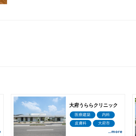
大府うららクリニック
医療建築
内科
皮膚科
大府市
e
…more