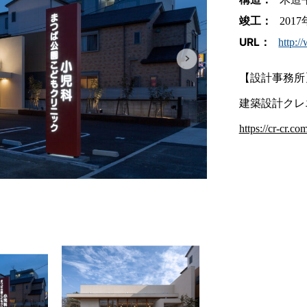
竣工：
201
URL：
http:
【設計事務所
建築設計クレ
https://cr-cr.com