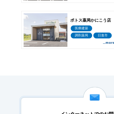
ポトス薬局かにこう店
医療建築
調剤薬局
日進市
…mor
インターネットでのお問