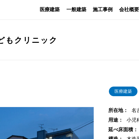
医療建築
一般建築
施工事例
会社概
どもクリニック
医療建築
所在地：
名
用途：
小児
延べ床面積：
構造：
木造