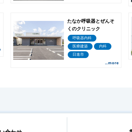
たなか呼吸器とぜんそ
くのクリニック
呼吸器内科
医療建築
内科
e
日進市
…more
い合わせ