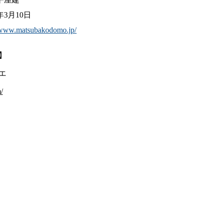
7年3月10日
//www.matsubakodomo.jp/
】
エ
/