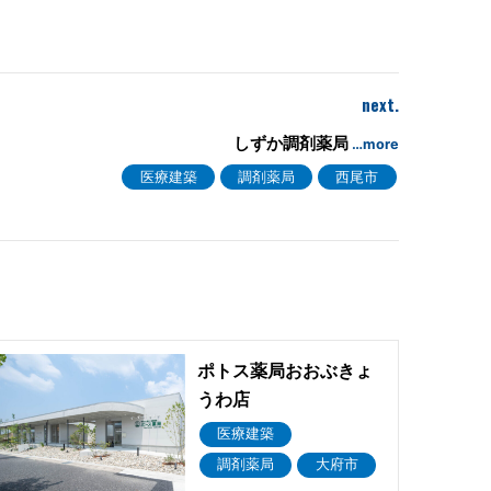
next.
しずか調剤薬局
…more
医療建築
調剤薬局
西尾市
ポトス薬局おおぶきょ
うわ店
医療建築
調剤薬局
大府市