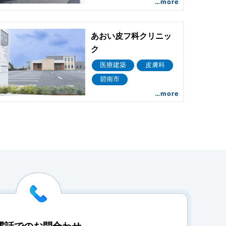
…more
あおい皮フ科クリニッ
ク
医療建築
皮膚科
碧南市
…more
電話でのお問合わせ