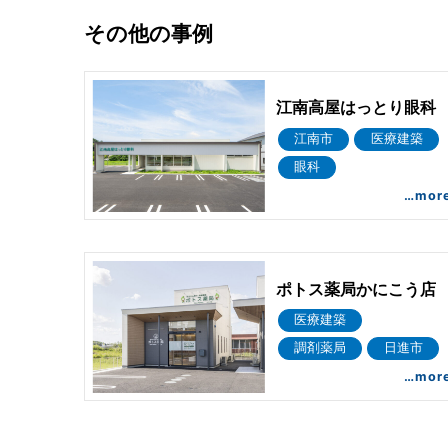
その他の事例
江南高屋はっとり眼科
江南市
医療建築
眼科
…mor
ポトス薬局かにこう店
医療建築
調剤薬局
日進市
…mor