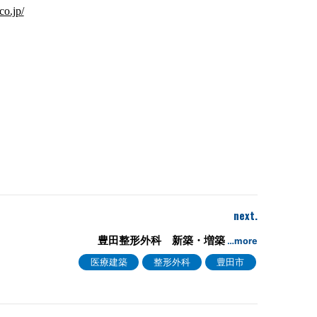
co.jp/
next.
豊田整形外科 新築・増築
…more
医療建築
整形外科
豊田市