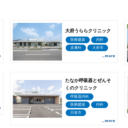
大府うららクリニック
医療建築
内科
皮膚科
大府市
e
…more
たなか呼吸器とぜんそ
くのクリニック
呼吸器内科
医療建築
内科
e
日進市
…more