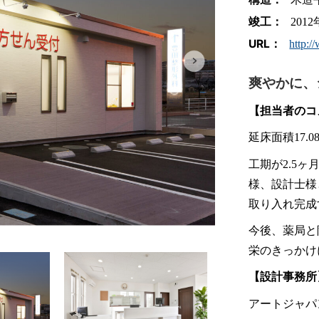
竣工：
201
URL：
http:/
爽やかに、
【担当者のコ
延床面積17.
工期が2.5
様、設計士様
取り入れ完成
今後、薬局と
栄のきっかけ
【設計事務所
アートジャパ