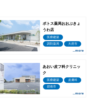
ポトス薬局おおぶきょ
うわ店
医療建築
調剤薬局
大府市
…more
あおい皮フ科クリニッ
ク
医療建築
皮膚科
碧南市
…more