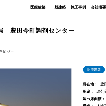
医療建築
一般建築
施工事例
会社概
局 豊田今町調剤センター
剤センター
医療建築
所在地：
豊
用途：
調剤
延べ床面積：
構造：
木造